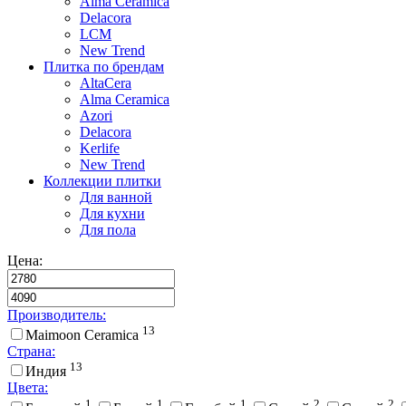
Alma Ceramica
Delacora
LCM
New Trend
Плитка по брендам
AltaCera
Аlma Ceramica
Azori
Delacora
Kerlife
New Trend
Коллекции плитки
Для ванной
Для кухни
Для пола
Цена:
Производитель:
13
Maimoon Ceramica
Страна:
13
Индия
Цвета:
1
1
1
2
2