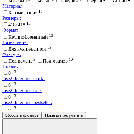
Бежевый
Белый
Голубой
Серый
Синий
Материал:
13
Керамогранит
Размеры:
13
418x418
Формат:
13
Крупноформатный
Назначение:
13
Для кухни/ванной
Фактура:
3
10
Под камень
Под мрамор
Новый:
13
0
mse2_filter_ms_stock:
13
0
mse2_filter_ms_sale:
13
0
mse2_filter_ms_bestseller:
13
0
Сбросить фильтры
Показать результаты