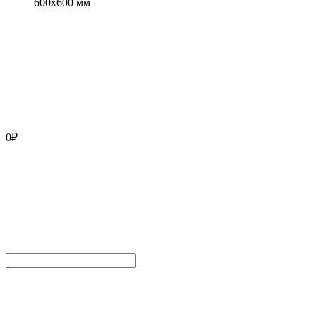
600x600 мм
0
₽