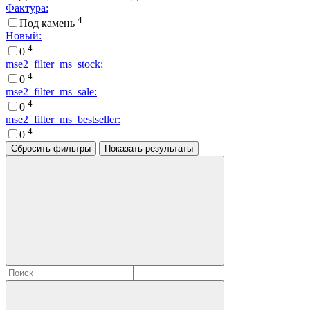
Фактура:
4
Под камень
Новый:
4
0
mse2_filter_ms_stock:
4
0
mse2_filter_ms_sale:
4
0
mse2_filter_ms_bestseller:
4
0
Сбросить фильтры
Показать результаты