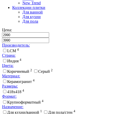
New Trend
Коллекции плитки
Для ванной
Для кухни
Для пола
Цена:
Производитель:
4
LCM
Страна:
4
Индия
Цвета:
2
2
Коричневый
Серый
Материал:
4
Керамогранит
Размеры:
4
418x418
Формат:
4
Крупноформатный
Назначение:
1
4
Для кухни/ванной
Для пола/стен