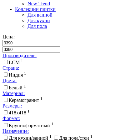
New Trend
Коллекции плитки
Для ванной
Для кухни
Для пола
Цена:
Производитель:
1
LCM
Страна:
1
Индия
Цвета:
1
Белый
Материал:
1
Керамогранит
Размеры:
1
418x418
Формат:
1
Крупноформатный
Назначение:
1
1
Для кухни/ванной
Для пола/стен