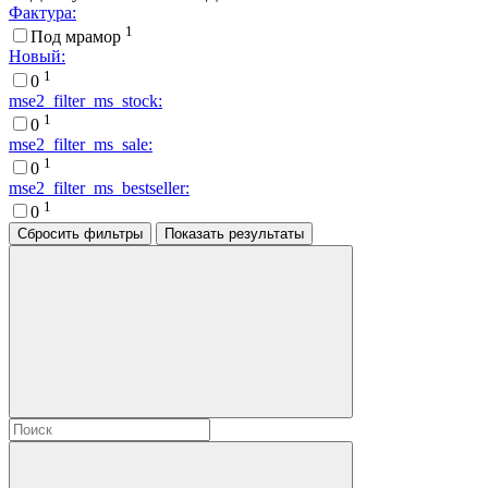
Фактура:
1
Под мрамор
Новый:
1
0
mse2_filter_ms_stock:
1
0
mse2_filter_ms_sale:
1
0
mse2_filter_ms_bestseller:
1
0
Сбросить фильтры
Показать результаты