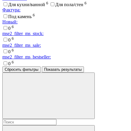
6
6
Для кухни/ванной
Для пола/стен
Фактура:
6
Под камень
Новый:
6
0
mse2_filter_ms_stock:
6
0
mse2_filter_ms_sale:
6
0
mse2_filter_ms_bestseller:
6
0
Сбросить фильтры
Показать результаты