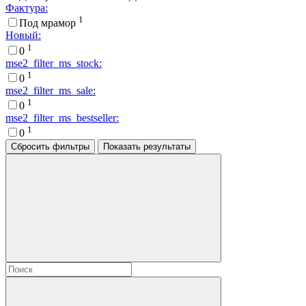
Фактура:
1
Под мрамор
Новый:
1
0
mse2_filter_ms_stock:
1
0
mse2_filter_ms_sale:
1
0
mse2_filter_ms_bestseller:
1
0
Сбросить фильтры
Показать результаты