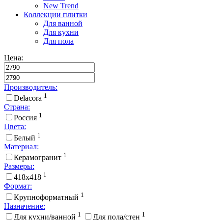
New Trend
Коллекции плитки
Для ванной
Для кухни
Для пола
Цена:
Производитель:
1
Delacora
Страна:
1
Россия
Цвета:
1
Белый
Материал:
1
Керамогранит
Размеры:
1
418x418
Формат:
1
Крупноформатный
Назначение:
1
1
Для кухни/ванной
Для пола/стен