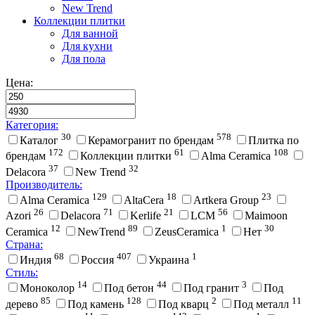
New Trend
Коллекции плитки
Для ванной
Для кухни
Для пола
Цена:
Категория:
30
578
Каталог
Керамогранит по брендам
Плитка по
172
61
108
брендам
Коллекции плитки
Alma Ceramica
37
32
Delacora
New Trend
Производитель:
129
18
23
Alma Ceramica
AltaCera
Artkera Group
26
71
21
56
Azori
Delacora
Kerlife
LCM
Maimoon
12
89
1
30
Ceramica
NewTrend
ZeusCeramica
Нет
Страна:
68
407
1
Индия
Россия
Украина
Стиль:
14
44
3
Моноколор
Под бетон
Под гранит
Под
85
128
2
11
дерево
Под камень
Под кварц
Под металл