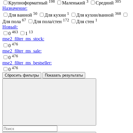
198
3
305
Крупноформатный
Маленький
Средний
Назначение:
50
1
368
Для ванной
Для кухни
Для кухни/ванной
67
172
1
Для пола
Для пола/стен
Для стен
Новый:
463
13
0
1
mse2_filter_ms_stock:
476
0
mse2_filter_ms_sale:
476
0
mse2_filter_ms_bestseller:
476
0
Сбросить фильтры
Показать результаты