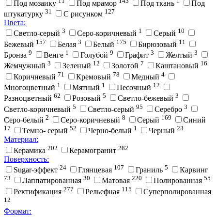
11
143
1
Под мозаику
Под мрамор
Под ткань
Под
31
127
штукатурку
С рисунком
Цвета:
3
1
10
Cветло-серый
Cеро-коричневый
Cерый
157
3
175
11
Бежевый
Белая
Белый
Бирюзовый
9
1
9
3
3
Бронза
Венге
Голубой
Графит
Желтый
3
12
7
16
Жемчужный
Зеленый
Золотой
Каштановый
71
78
4
Коричневый
Кремовый
Медный
1
1
12
Многоцветный
Мятный
Песочный
62
5
3
Разноцветный
Розовый
Светло-бежевый
5
95
3
Светло-коричневый
Светло-серый
Серебро
2
8
169
Серо-белый
Серо-коричневый
Серый
Синий
17
52
1
23
Темно- серый
Черно-белый
Черный
Материал:
202
282
Керамика
Керамогранит
Поверхность:
24
107
5
Sugar-эффект
Глянцевая
Граниль
Карвинг
73
30
220
55
Лаппатированная
Матовая
Полированная
277
115
Ректификация
Рельефная
Суперполированная
12
Формат: