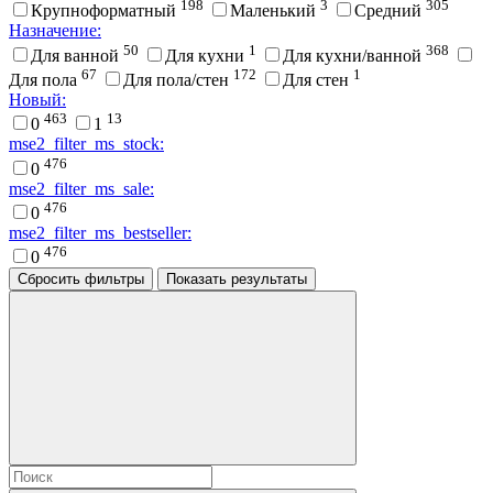
198
3
305
Крупноформатный
Маленький
Средний
Назначение:
50
1
368
Для ванной
Для кухни
Для кухни/ванной
67
172
1
Для пола
Для пола/стен
Для стен
Новый:
463
13
0
1
mse2_filter_ms_stock:
476
0
mse2_filter_ms_sale:
476
0
mse2_filter_ms_bestseller:
476
0
Сбросить фильтры
Показать результаты