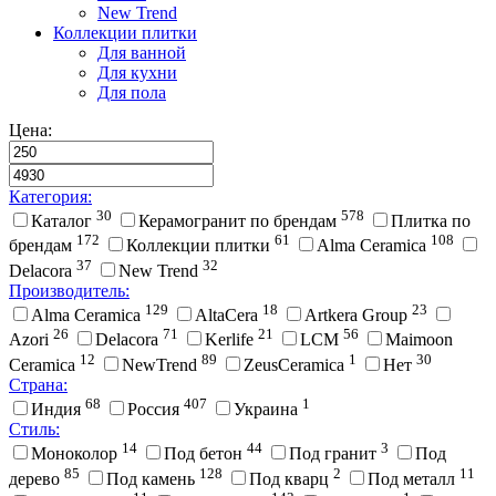
New Trend
Коллекции плитки
Для ванной
Для кухни
Для пола
Цена:
Категория:
30
578
Каталог
Керамогранит по брендам
Плитка по
172
61
108
брендам
Коллекции плитки
Alma Ceramica
37
32
Delacora
New Trend
Производитель:
129
18
23
Alma Ceramica
AltaCera
Artkera Group
26
71
21
56
Azori
Delacora
Kerlife
LCM
Maimoon
12
89
1
30
Ceramica
NewTrend
ZeusCeramica
Нет
Страна:
68
407
1
Индия
Россия
Украина
Стиль:
14
44
3
Моноколор
Под бетон
Под гранит
Под
85
128
2
11
дерево
Под камень
Под кварц
Под металл