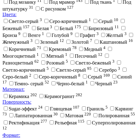
11
143
1
Под мозаику
Под мрамор
Под ткань
Под
31
127
штукатурку
С рисунком
Цвета:
3
1
10
Cветло-серый
Cеро-коричневый
Cерый
157
3
175
11
Бежевый
Белая
Белый
Бирюзовый
9
1
9
3
3
Бронза
Венге
Голубой
Графит
Желтый
3
12
7
16
Жемчужный
Зеленый
Золотой
Каштановый
71
78
4
Коричневый
Кремовый
Медный
1
1
12
Многоцветный
Мятный
Песочный
62
5
3
Разноцветный
Розовый
Светло-бежевый
5
95
3
Светло-коричневый
Светло-серый
Серебро
2
8
169
Серо-белый
Серо-коричневый
Серый
Синий
17
52
1
23
Темно- серый
Черно-белый
Черный
Материал:
202
282
Керамика
Керамогранит
Поверхность:
24
107
5
Sugar-эффект
Глянцевая
Граниль
Карвинг
73
30
220
55
Лаппатированная
Матовая
Полированная
277
115
Ректификация
Рельефная
Суперполированная
12
Формат: