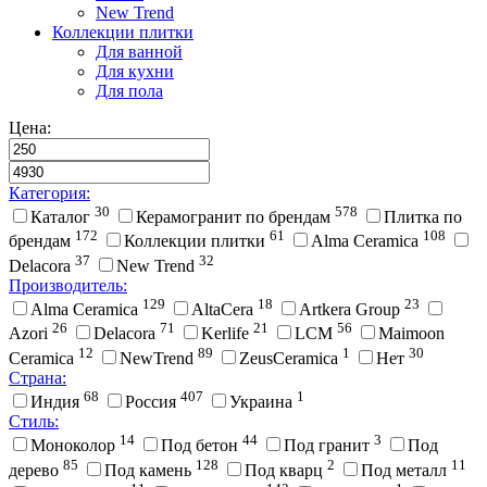
New Trend
Коллекции плитки
Для ванной
Для кухни
Для пола
Цена:
Категория:
30
578
Каталог
Керамогранит по брендам
Плитка по
172
61
108
брендам
Коллекции плитки
Alma Ceramica
37
32
Delacora
New Trend
Производитель:
129
18
23
Alma Ceramica
AltaCera
Artkera Group
26
71
21
56
Azori
Delacora
Kerlife
LCM
Maimoon
12
89
1
30
Ceramica
NewTrend
ZeusCeramica
Нет
Страна:
68
407
1
Индия
Россия
Украина
Стиль:
14
44
3
Моноколор
Под бетон
Под гранит
Под
85
128
2
11
дерево
Под камень
Под кварц
Под металл