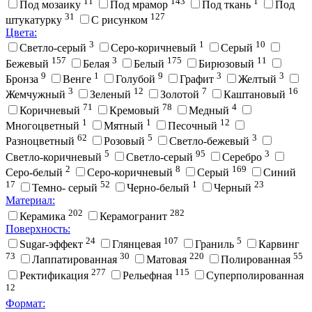
11
143
1
Под мозаику
Под мрамор
Под ткань
Под
31
127
штукатурку
С рисунком
Цвета:
3
1
10
Cветло-серый
Cеро-коричневый
Cерый
157
3
175
11
Бежевый
Белая
Белый
Бирюзовый
9
1
9
3
3
Бронза
Венге
Голубой
Графит
Желтый
3
12
7
16
Жемчужный
Зеленый
Золотой
Каштановый
71
78
4
Коричневый
Кремовый
Медный
1
1
12
Многоцветный
Мятный
Песочный
62
5
3
Разноцветный
Розовый
Светло-бежевый
5
95
3
Светло-коричневый
Светло-серый
Серебро
2
8
169
Серо-белый
Серо-коричневый
Серый
Синий
17
52
1
23
Темно- серый
Черно-белый
Черный
Материал:
202
282
Керамика
Керамогранит
Поверхность:
24
107
5
Sugar-эффект
Глянцевая
Граниль
Карвинг
73
30
220
55
Лаппатированная
Матовая
Полированная
277
115
Ректификация
Рельефная
Суперполированная
12
Формат: