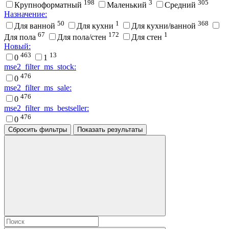
198
3
305
Крупноформатный
Маленький
Средний
Назначение:
50
1
368
Для ванной
Для кухни
Для кухни/ванной
67
172
1
Для пола
Для пола/стен
Для стен
Новый:
463
13
0
1
mse2_filter_ms_stock:
476
0
mse2_filter_ms_sale:
476
0
mse2_filter_ms_bestseller:
476
0
Сбросить фильтры
Показать результаты