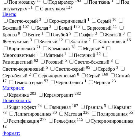
11
143
1
Под мозаику
Под мрамор
Под ткань
Под
31
127
штукатурку
С рисунком
Цвета:
3
1
10
Cветло-серый
Cеро-коричневый
Cерый
157
3
175
11
Бежевый
Белая
Белый
Бирюзовый
9
1
9
3
3
Бронза
Венге
Голубой
Графит
Желтый
3
12
7
16
Жемчужный
Зеленый
Золотой
Каштановый
71
78
4
Коричневый
Кремовый
Медный
1
1
12
Многоцветный
Мятный
Песочный
62
5
3
Разноцветный
Розовый
Светло-бежевый
5
95
3
Светло-коричневый
Светло-серый
Серебро
2
8
169
Серо-белый
Серо-коричневый
Серый
Синий
17
52
1
23
Темно- серый
Черно-белый
Черный
Материал:
202
282
Керамика
Керамогранит
Поверхность:
24
107
5
Sugar-эффект
Глянцевая
Граниль
Карвинг
73
30
220
55
Лаппатированная
Матовая
Полированная
277
115
Ректификация
Рельефная
Суперполированная
12
Формат: