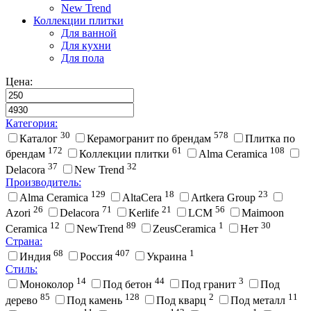
New Trend
Коллекции плитки
Для ванной
Для кухни
Для пола
Цена:
Категория:
30
578
Каталог
Керамогранит по брендам
Плитка по
172
61
108
брендам
Коллекции плитки
Alma Ceramica
37
32
Delacora
New Trend
Производитель:
129
18
23
Alma Ceramica
AltaCera
Artkera Group
26
71
21
56
Azori
Delacora
Kerlife
LCM
Maimoon
12
89
1
30
Ceramica
NewTrend
ZeusCeramica
Нет
Страна:
68
407
1
Индия
Россия
Украина
Стиль:
14
44
3
Моноколор
Под бетон
Под гранит
Под
85
128
2
11
дерево
Под камень
Под кварц
Под металл