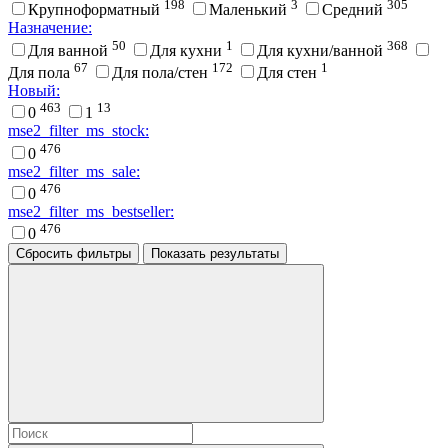
198
3
305
Крупноформатный
Маленький
Средний
Назначение:
50
1
368
Для ванной
Для кухни
Для кухни/ванной
67
172
1
Для пола
Для пола/стен
Для стен
Новый:
463
13
0
1
mse2_filter_ms_stock:
476
0
mse2_filter_ms_sale:
476
0
mse2_filter_ms_bestseller:
476
0
Сбросить фильтры
Показать результаты