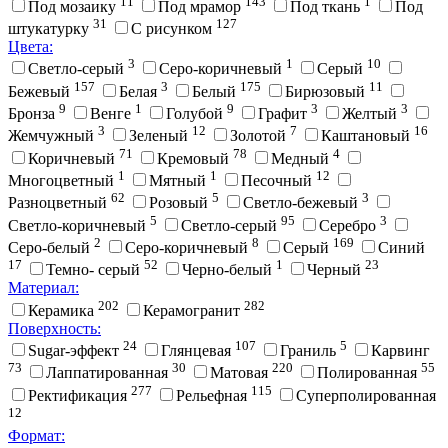
11
143
1
Под мозаику
Под мрамор
Под ткань
Под
31
127
штукатурку
С рисунком
Цвета:
3
1
10
Cветло-серый
Cеро-коричневый
Cерый
157
3
175
11
Бежевый
Белая
Белый
Бирюзовый
9
1
9
3
3
Бронза
Венге
Голубой
Графит
Желтый
3
12
7
16
Жемчужный
Зеленый
Золотой
Каштановый
71
78
4
Коричневый
Кремовый
Медный
1
1
12
Многоцветный
Мятный
Песочный
62
5
3
Разноцветный
Розовый
Светло-бежевый
5
95
3
Светло-коричневый
Светло-серый
Серебро
2
8
169
Серо-белый
Серо-коричневый
Серый
Синий
17
52
1
23
Темно- серый
Черно-белый
Черный
Материал:
202
282
Керамика
Керамогранит
Поверхность:
24
107
5
Sugar-эффект
Глянцевая
Граниль
Карвинг
73
30
220
55
Лаппатированная
Матовая
Полированная
277
115
Ректификация
Рельефная
Суперполированная
12
Формат: