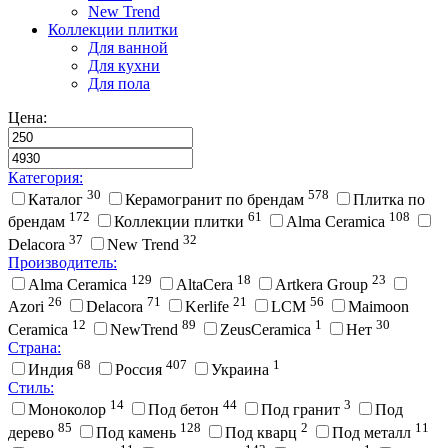
New Trend
Коллекции плитки
Для ванной
Для кухни
Для пола
Цена:
Категория:
30
578
Каталог
Керамогранит по брендам
Плитка по
172
61
108
брендам
Коллекции плитки
Alma Ceramica
37
32
Delacora
New Trend
Производитель:
129
18
23
Alma Ceramica
AltaCera
Artkera Group
26
71
21
56
Azori
Delacora
Kerlife
LCM
Maimoon
12
89
1
30
Ceramica
NewTrend
ZeusCeramica
Нет
Страна:
68
407
1
Индия
Россия
Украина
Стиль:
14
44
3
Моноколор
Под бетон
Под гранит
Под
85
128
2
11
дерево
Под камень
Под кварц
Под металл