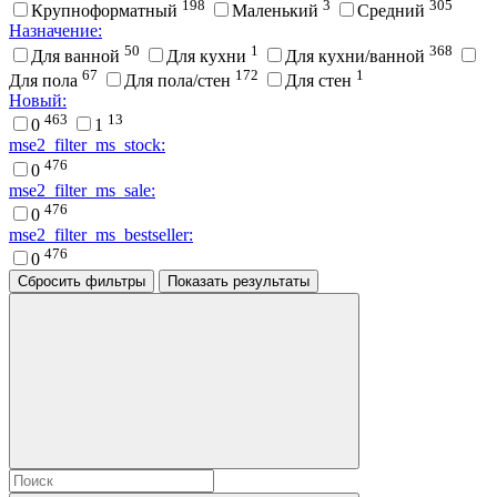
198
3
305
Крупноформатный
Маленький
Средний
Назначение:
50
1
368
Для ванной
Для кухни
Для кухни/ванной
67
172
1
Для пола
Для пола/стен
Для стен
Новый:
463
13
0
1
mse2_filter_ms_stock:
476
0
mse2_filter_ms_sale:
476
0
mse2_filter_ms_bestseller:
476
0
Сбросить фильтры
Показать результаты