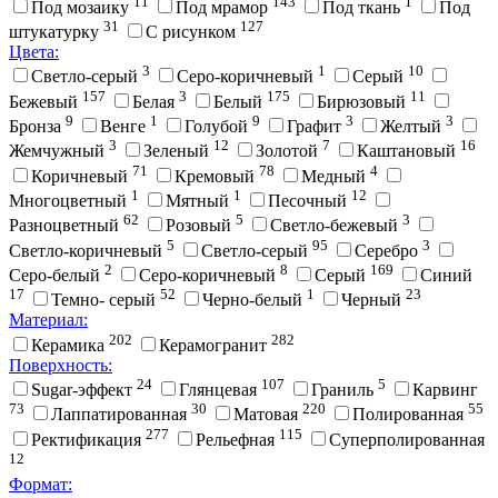
11
143
1
Под мозаику
Под мрамор
Под ткань
Под
31
127
штукатурку
С рисунком
Цвета:
3
1
10
Cветло-серый
Cеро-коричневый
Cерый
157
3
175
11
Бежевый
Белая
Белый
Бирюзовый
9
1
9
3
3
Бронза
Венге
Голубой
Графит
Желтый
3
12
7
16
Жемчужный
Зеленый
Золотой
Каштановый
71
78
4
Коричневый
Кремовый
Медный
1
1
12
Многоцветный
Мятный
Песочный
62
5
3
Разноцветный
Розовый
Светло-бежевый
5
95
3
Светло-коричневый
Светло-серый
Серебро
2
8
169
Серо-белый
Серо-коричневый
Серый
Синий
17
52
1
23
Темно- серый
Черно-белый
Черный
Материал:
202
282
Керамика
Керамогранит
Поверхность:
24
107
5
Sugar-эффект
Глянцевая
Граниль
Карвинг
73
30
220
55
Лаппатированная
Матовая
Полированная
277
115
Ректификация
Рельефная
Суперполированная
12
Формат: