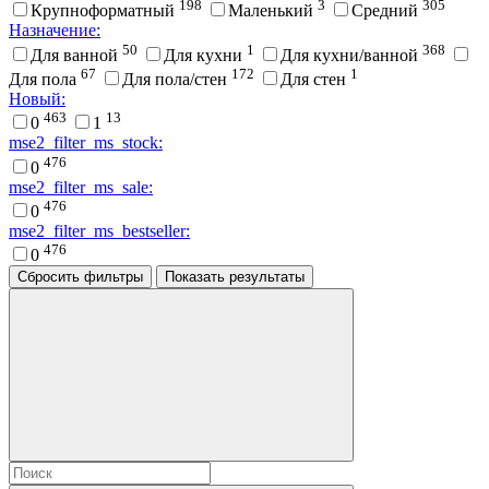
198
3
305
Крупноформатный
Маленький
Средний
Назначение:
50
1
368
Для ванной
Для кухни
Для кухни/ванной
67
172
1
Для пола
Для пола/стен
Для стен
Новый:
463
13
0
1
mse2_filter_ms_stock:
476
0
mse2_filter_ms_sale:
476
0
mse2_filter_ms_bestseller:
476
0
Сбросить фильтры
Показать результаты