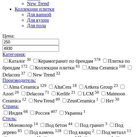
New Trend
Коллекции плитки
Для ванной
Для кухни
Для пола
Цена:
Категория:
30
578
Каталог
Керамогранит по брендам
Плитка по
172
61
108
брендам
Коллекции плитки
Alma Ceramica
37
32
Delacora
New Trend
Производитель:
129
18
23
Alma Ceramica
AltaCera
Artkera Group
26
71
21
56
Azori
Delacora
Kerlife
LCM
Maimoon
12
89
1
30
Ceramica
NewTrend
ZeusCeramica
Нет
Страна:
68
407
1
Индия
Россия
Украина
Стиль:
14
44
3
Моноколор
Под бетон
Под гранит
Под
85
128
2
11
дерево
Под камень
Под кварц
Под металл