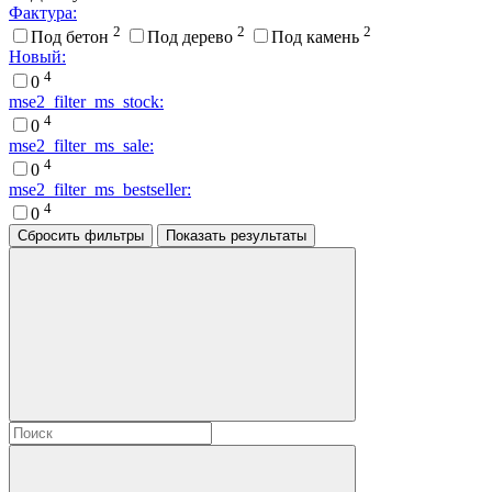
Фактура:
2
2
2
Под бетон
Под дерево
Под камень
Новый:
4
0
mse2_filter_ms_stock:
4
0
mse2_filter_ms_sale:
4
0
mse2_filter_ms_bestseller:
4
0
Сбросить фильтры
Показать результаты