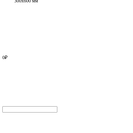
300x600 мм
0
₽