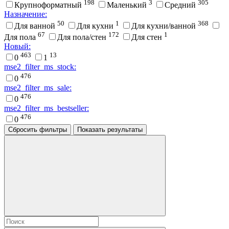
198
3
305
Крупноформатный
Маленький
Средний
Назначение:
50
1
368
Для ванной
Для кухни
Для кухни/ванной
67
172
1
Для пола
Для пола/стен
Для стен
Новый:
463
13
0
1
mse2_filter_ms_stock:
476
0
mse2_filter_ms_sale:
476
0
mse2_filter_ms_bestseller:
476
0
Сбросить фильтры
Показать результаты