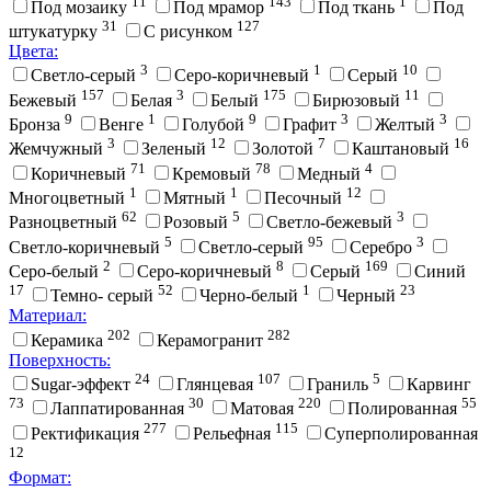
11
143
1
Под мозаику
Под мрамор
Под ткань
Под
31
127
штукатурку
С рисунком
Цвета:
3
1
10
Cветло-серый
Cеро-коричневый
Cерый
157
3
175
11
Бежевый
Белая
Белый
Бирюзовый
9
1
9
3
3
Бронза
Венге
Голубой
Графит
Желтый
3
12
7
16
Жемчужный
Зеленый
Золотой
Каштановый
71
78
4
Коричневый
Кремовый
Медный
1
1
12
Многоцветный
Мятный
Песочный
62
5
3
Разноцветный
Розовый
Светло-бежевый
5
95
3
Светло-коричневый
Светло-серый
Серебро
2
8
169
Серо-белый
Серо-коричневый
Серый
Синий
17
52
1
23
Темно- серый
Черно-белый
Черный
Материал:
202
282
Керамика
Керамогранит
Поверхность:
24
107
5
Sugar-эффект
Глянцевая
Граниль
Карвинг
73
30
220
55
Лаппатированная
Матовая
Полированная
277
115
Ректификация
Рельефная
Суперполированная
12
Формат: