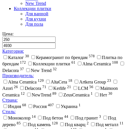
New Trend
Коллекции плитки
Для ванной
Для кухни
Для пола
Цена:
Категория:
30
578
Каталог
Керамогранит по брендам
Плитка по
172
61
108
брендам
Коллекции плитки
Alma Ceramica
37
32
Delacora
New Trend
Производитель:
129
18
23
Alma Ceramica
AltaCera
Artkera Group
26
71
21
56
Azori
Delacora
Kerlife
LCM
Maimoon
12
89
1
30
Ceramica
NewTrend
ZeusCeramica
Нет
Страна:
68
407
1
Индия
Россия
Украина
Стиль:
14
44
3
Моноколор
Под бетон
Под гранит
Под
85
128
2
11
дерево
Под камень
Под кварц
Под металл