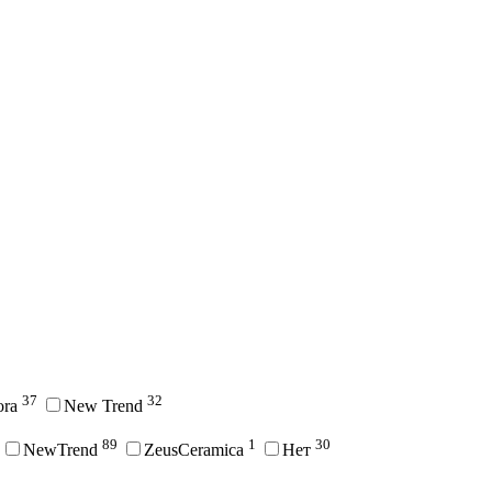
37
32
ora
New Trend
89
1
30
NewTrend
ZeusCeramica
Нет