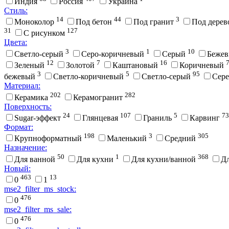
Индия
Россия
Украина
Стиль:
14
44
3
Моноколор
Под бетон
Под гранит
Под дере
31
127
С рисунком
Цвета:
3
1
10
Cветло-серый
Cеро-коричневый
Cерый
Беже
12
7
16
Зеленый
Золотой
Каштановый
Коричневый
3
5
95
бежевый
Светло-коричневый
Светло-серый
Сер
Материал:
202
282
Керамика
Керамогранит
Поверхность:
24
107
5
73
Sugar-эффект
Глянцевая
Граниль
Карвинг
Формат:
198
3
305
Крупноформатный
Маленький
Средний
Назначение:
50
1
368
Для ванной
Для кухни
Для кухни/ванной
Д
Новый:
463
13
0
1
mse2_filter_ms_stock:
476
0
mse2_filter_ms_sale:
476
0