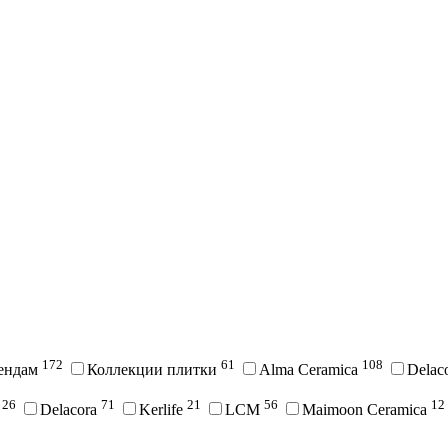
172
61
108
рендам
Коллекции плитки
Alma Ceramica
Delac
26
71
21
56
12
i
Delacora
Kerlife
LCM
Maimoon Ceramica