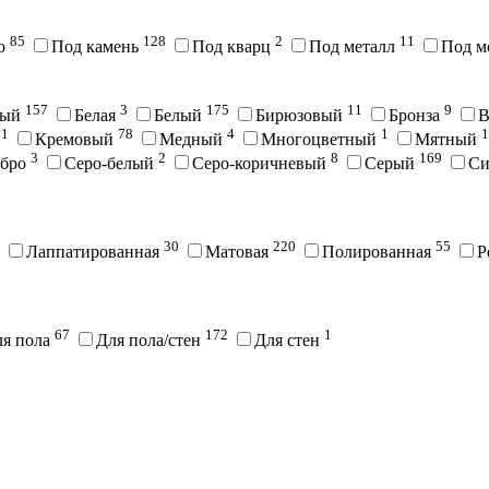
85
128
2
11
во
Под камень
Под кварц
Под металл
Под м
157
3
175
11
9
вый
Белая
Белый
Бирюзовый
Бронза
В
71
78
4
1
1
Кремовый
Медный
Многоцветный
Мятный
3
2
8
169
ебро
Серо-белый
Серо-коричневый
Серый
С
30
220
55
Лаппатированная
Матовая
Полированная
Р
67
172
1
ля пола
Для пола/стен
Для стен