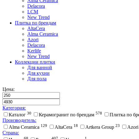
Alma Ceramica
Delacora
LCM
New Trend
Плитка по брендам
AltaCera
Аlma Ceramica
Azori
Delacora
Kerlife
New Trend
Коллекции плитки
Для ванной
Для кухни
Для пола
Цена:
Категория:
30
578
Каталог
Керамогранит по брендам
Плитка по б
Производитель:
129
18
23
Alma Ceramica
AltaCera
Artkera Group
Azor
Страна:
68
407
1