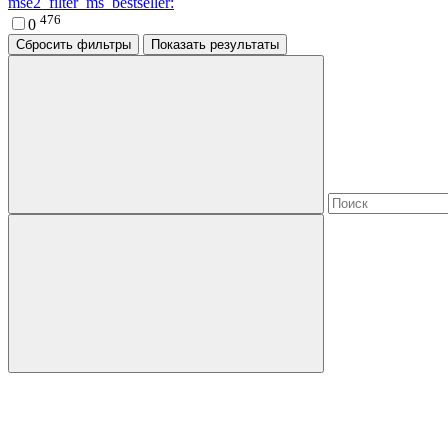
mse2_filter_ms_bestseller:
476
0
Сбросить фильтры
Показать результаты