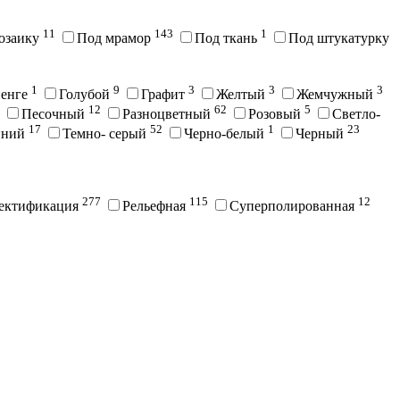
11
143
1
озаику
Под мрамор
Под ткань
Под штукатурку
1
9
3
3
3
енге
Голубой
Графит
Желтый
Жемчужный
12
62
5
Песочный
Разноцветный
Розовый
Светло-
17
52
1
23
иний
Темно- серый
Черно-белый
Черный
277
115
12
ектификация
Рельефная
Суперполированная