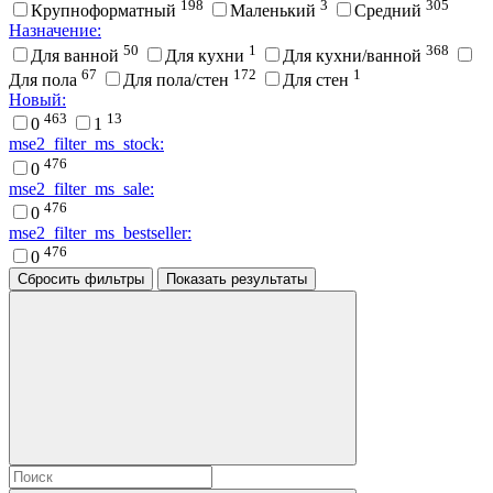
198
3
305
Крупноформатный
Маленький
Средний
Назначение:
50
1
368
Для ванной
Для кухни
Для кухни/ванной
67
172
1
Для пола
Для пола/стен
Для стен
Новый:
463
13
0
1
mse2_filter_ms_stock:
476
0
mse2_filter_ms_sale:
476
0
mse2_filter_ms_bestseller:
476
0
Сбросить фильтры
Показать результаты