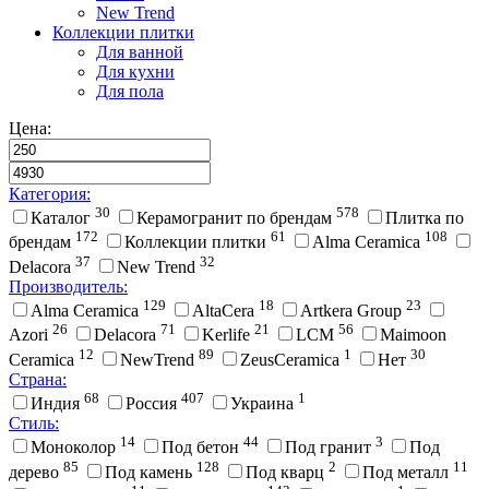
New Trend
Коллекции плитки
Для ванной
Для кухни
Для пола
Цена:
Категория:
30
578
Каталог
Керамогранит по брендам
Плитка по
172
61
108
брендам
Коллекции плитки
Alma Ceramica
37
32
Delacora
New Trend
Производитель:
129
18
23
Alma Ceramica
AltaCera
Artkera Group
26
71
21
56
Azori
Delacora
Kerlife
LCM
Maimoon
12
89
1
30
Ceramica
NewTrend
ZeusCeramica
Нет
Страна:
68
407
1
Индия
Россия
Украина
Стиль:
14
44
3
Моноколор
Под бетон
Под гранит
Под
85
128
2
11
дерево
Под камень
Под кварц
Под металл