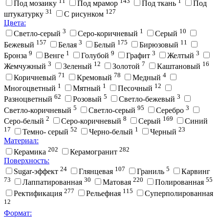
11
143
1
Под мозаику
Под мрамор
Под ткань
Под
31
127
штукатурку
С рисунком
Цвета:
3
1
10
Cветло-серый
Cеро-коричневый
Cерый
157
3
175
11
Бежевый
Белая
Белый
Бирюзовый
9
1
9
3
3
Бронза
Венге
Голубой
Графит
Желтый
3
12
7
16
Жемчужный
Зеленый
Золотой
Каштановый
71
78
4
Коричневый
Кремовый
Медный
1
1
12
Многоцветный
Мятный
Песочный
62
5
3
Разноцветный
Розовый
Светло-бежевый
5
95
3
Светло-коричневый
Светло-серый
Серебро
2
8
169
Серо-белый
Серо-коричневый
Серый
Синий
17
52
1
23
Темно- серый
Черно-белый
Черный
Материал:
202
282
Керамика
Керамогранит
Поверхность:
24
107
5
Sugar-эффект
Глянцевая
Граниль
Карвинг
73
30
220
55
Лаппатированная
Матовая
Полированная
277
115
Ректификация
Рельефная
Суперполированная
12
Формат: